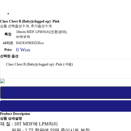
Class Chest B (Baby)(clogged up) -Pink
상품 선택옵션 0 개, 추가옵션 0 개
18m/m MDF LPM처리(친환경E0),
특징
바퀴부착
사이즈
H45XW90XD30㎝
0 Won
Price
선택된 옵션
Class Chest B (Baby)(clogged up) -Pink
(+0원)
Product Description
상품 상세설명
재 질 : 18T MDF에 LPM처리
뒤판 - 2.7T 합판에 양면 종이시트 부착