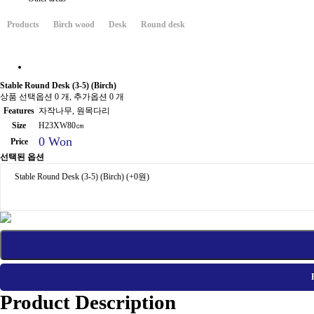
Products
Birch wood
Desk
Round desk
Stable Round Desk (3-5) (Birch)
상품 선택옵션 0 개, 추가옵션 0 개
Features
자작나무, 원목다리
Size
H23XW80㎝
0 Won
Price
선택된 옵션
Stable Round Desk (3-5) (Birch)
(+0원)
Product Description